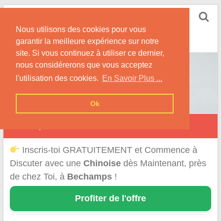
Skip
Rencontrer-Chinoise
to
Nos Conseils pour Rencontrer Une Femme
Nous utilisons des cookies pour vous
content
Originaire de Chine !
garantir la meilleure expérience sur notre
site. Si vous continuez à utiliser ce dernier,
nous considérerons que vous acceptez
l'utilisation des cookies.
En Savoir Plus ...
Ok
Béchamps
Inscris-toi GRATUITEMENT et Commence à
Discuter avec une
Chinoise
dès Maintenant, près
de chez Toi, à
Bechamps
!
Profiter de l'offre