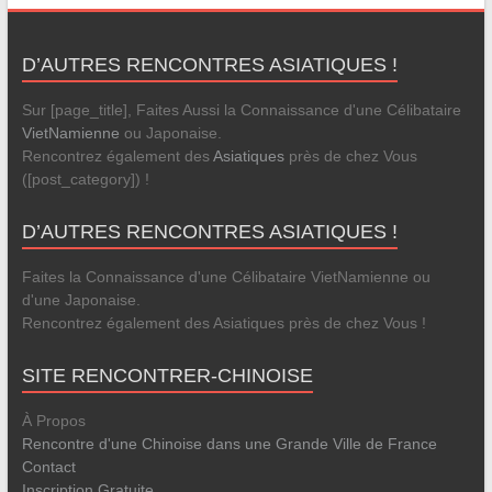
D’AUTRES RENCONTRES ASIATIQUES !
Sur [page_title], Faites Aussi la Connaissance d'une Célibataire
VietNamienne
ou Japonaise.
Rencontrez également des
Asiatiques
près de chez Vous
([post_category]) !
D’AUTRES RENCONTRES ASIATIQUES !
Faites la Connaissance d'une Célibataire VietNamienne ou
d'une Japonaise.
Rencontrez également des Asiatiques près de chez Vous !
SITE RENCONTRER-CHINOISE
À Propos
Rencontre d'une Chinoise dans une Grande Ville de France
Contact
Inscription Gratuite