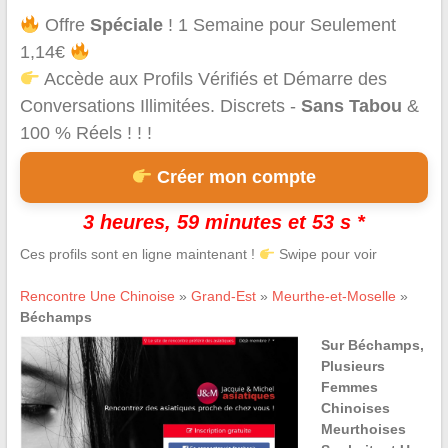
Offre
Spéciale
! 1 Semaine pour Seulement
1,14€
Accède aux Profils Vérifiés et Démarre des
Conversations Illimitées. Discrets -
Sans Tabou
&
100 % Réels ! ! !
Créer mon compte
3 heures, 59 minutes et 53 s *
Ces profils sont en ligne maintenant !
Swipe pour voir
Rencontre Une Chinoise
»
Grand-Est
»
Meurthe-et-Moselle
»
Béchamps
Sur Béchamps,
Plusieurs
Femmes
Chinoises
Meurthoises