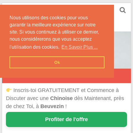
Skip
Rencontrer-Chinoise
to
Nos Conseils pour Rencontrer Une Femme
Nous utilisons des cookies pour vous
content
Originaire de Chine !
garantir la meilleure expérience sur notre
site. Si vous continuez à utiliser ce dernier,
nous considérerons que vous acceptez
l'utilisation des cookies.
En Savoir Plus ...
Ok
Beuvezin
Inscris-toi GRATUITEMENT et Commence à
Discuter avec une
Chinoise
dès Maintenant, près
de chez Toi, à
Beuvezin
!
Profiter de l'offre