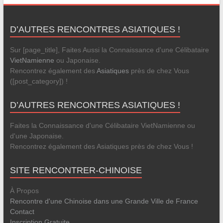
D’AUTRES RENCONTRES ASIATIQUES !
Sur [page_title], Faites Aussi la Connaissance d'une Célibataire
VietNamienne
ou Japonaise.
Rencontrez également des
Asiatiques
près de chez Vous
([post_category]) !
D’AUTRES RENCONTRES ASIATIQUES !
Faites la Connaissance d'une Célibataire VietNamienne ou
d'une Japonaise.
Rencontrez également des Asiatiques près de chez Vous !
SITE RENCONTRER-CHINOISE
À Propos
Rencontre d'une Chinoise dans une Grande Ville de France
Contact
Inscription Gratuite