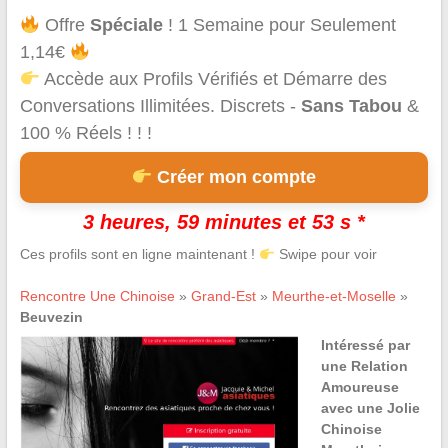
Offre
Spéciale
! 1 Semaine pour Seulement
1,14€
Accède aux Profils Vérifiés et Démarre des
Conversations Illimitées. Discrets -
Sans Tabou
&
100 % Réels ! ! !
Créer mon compte
3 heures, 59 minutes et 53 s *
Ces profils sont en ligne maintenant !
Swipe pour voir
Rencontre Une Chinoise
»
Grand-Est
»
Meurthe-et-Moselle
»
Beuvezin
Intéressé par
une Relation
Amoureuse
avec une Jolie
Chinoise