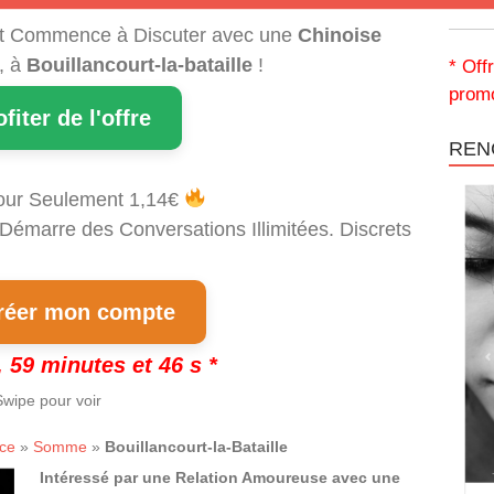
t Commence à Discuter avec une
Chinoise
, à
Bouillancourt-la-bataille
!
* Off
promo
ofiter de l'offre
REN
our Seulement 1,14€
 Démarre des Conversations Illimitées. Discrets
!
éer mon compte
 59 minutes et 46 s *
wipe pour voir
ce
»
Somme
»
Bouillancourt-la-Bataille
Intéressé par une Relation Amoureuse avec une