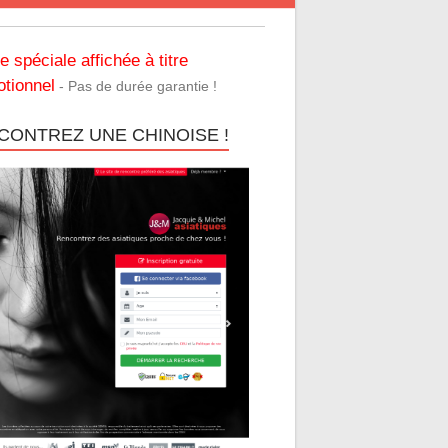
re spéciale affichée à titre
tionnel
- Pas de durée garantie !
CONTREZ UNE CHINOISE !