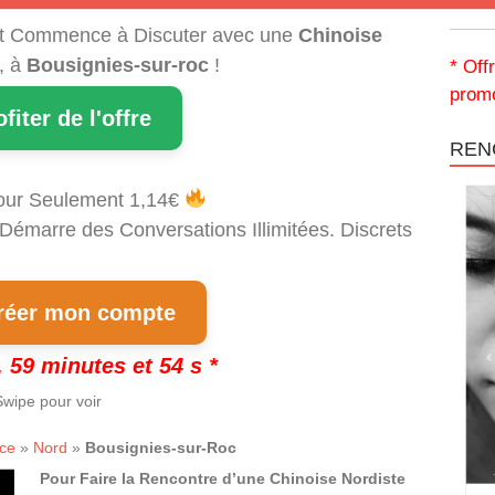
t Commence à Discuter avec une
Chinoise
, à
Bousignies-sur-roc
!
* Off
promo
ofiter de l'offre
REN
our Seulement 1,14€
 Démarre des Conversations Illimitées. Discrets
!
éer mon compte
 59 minutes et 53 s *
wipe pour voir
ce
»
Nord
»
Bousignies-sur-Roc
Pour Faire la Rencontre d’une Chinoise Nordiste