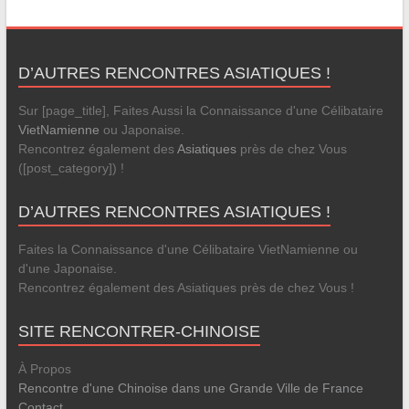
D’AUTRES RENCONTRES ASIATIQUES !
Sur [page_title], Faites Aussi la Connaissance d'une Célibataire
VietNamienne
ou Japonaise.
Rencontrez également des
Asiatiques
près de chez Vous
([post_category]) !
D’AUTRES RENCONTRES ASIATIQUES !
Faites la Connaissance d'une Célibataire VietNamienne ou
d'une Japonaise.
Rencontrez également des Asiatiques près de chez Vous !
SITE RENCONTRER-CHINOISE
À Propos
Rencontre d'une Chinoise dans une Grande Ville de France
Contact