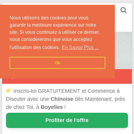
Skip
Rencontrer-Chinoise
to
Nos Conseils pour Rencontrer Une Femme
Nous utilisons des cookies pour vous
content
Originaire de Chine !
garantir la meilleure expérience sur notre
site. Si vous continuez à utiliser ce dernier,
nous considérerons que vous acceptez
l'utilisation des cookies.
En Savoir Plus ...
Ok
Boyelles
Inscris-toi GRATUITEMENT et Commence à
Discuter avec une
Chinoise
dès Maintenant, près
de chez Toi, à
Boyelles
!
Profiter de l'offre