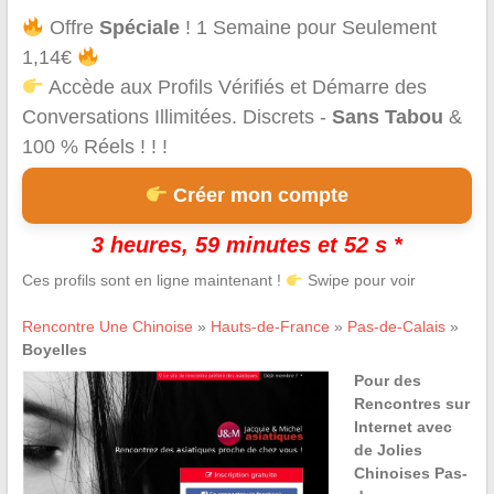
Offre
Spéciale
! 1 Semaine pour Seulement
1,14€
Accède aux Profils Vérifiés et Démarre des
Conversations Illimitées. Discrets -
Sans Tabou
&
100 % Réels ! ! !
Créer mon compte
3 heures, 59 minutes et 52 s *
Ces profils sont en ligne maintenant !
Swipe pour voir
Rencontre Une Chinoise
»
Hauts-de-France
»
Pas-de-Calais
»
Boyelles
Pour des
Rencontres sur
Internet avec
de Jolies
Chinoises Pas-