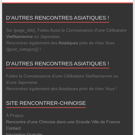
D’AUTRES RENCONTRES ASIATIQUES !
Sur [page_title], Faites Aussi la Connaissance d'une Célibataire
VietNamienne
ou Japonaise.
Rencontrez également des
Asiatiques
près de chez Vous
([post_category]) !
D’AUTRES RENCONTRES ASIATIQUES !
Faites la Connaissance d'une Célibataire VietNamienne ou
d'une Japonaise.
Rencontrez également des Asiatiques près de chez Vous !
SITE RENCONTRER-CHINOISE
À Propos
Rencontre d'une Chinoise dans une Grande Ville de France
Contact
Inscription Gratuite