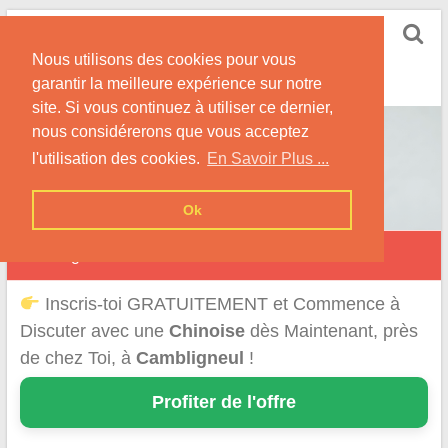
Skip
Rencontrer-Chinoise
to
Nos Conseils pour Rencontrer Une Femme
Nous utilisons des cookies pour vous
content
Originaire de Chine !
garantir la meilleure expérience sur notre
site. Si vous continuez à utiliser ce dernier,
nous considérerons que vous acceptez
l'utilisation des cookies.
En Savoir Plus ...
Ok
Cambligneul
Inscris-toi GRATUITEMENT et Commence à
Discuter avec une
Chinoise
dès Maintenant, près
de chez Toi, à
Cambligneul
!
Profiter de l'offre