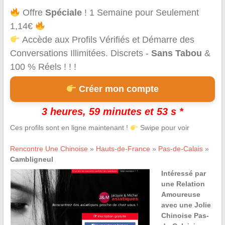
Offre
Spéciale
! 1 Semaine pour Seulement
1,14€
Accède aux Profils Vérifiés et Démarre des
Conversations Illimitées. Discrets -
Sans Tabou
&
100 % Réels ! ! !
Créer mon compte
3 heures, 59 minutes et 53 s *
Ces profils sont en ligne maintenant !
Swipe pour voir
Rencontre Une Chinoise
»
Hauts-de-France
»
Pas-de-Calais
»
Cambligneul
Intéressé par
une Relation
Amoureuse
avec une Jolie
Chinoise Pas-