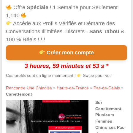
Offre
Spéciale
! 1 Semaine pour Seulement
1,14€
Accède aux Profils Vérifiés et Démarre des
Conversations Illimitées. Discrets -
Sans Tabou
&
100 % Réels ! ! !
Créer mon compte
3 heures, 59 minutes et 53 s *
Ces profils sont en ligne maintenant !
Swipe pour voir
Rencontre Une Chinoise
»
Hauts-de-France
»
Pas-de-Calais
»
Canettemont
Sur
Canettemont,
Plusieurs
Femmes
Chinoises Pas-