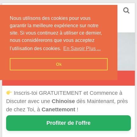
Skip
Rencontrer-Chinoise
to
Nos Conseils pour Rencontrer Une Femme
Nous utilisons des cookies pour vous
content
Originaire de Chine !
garantir la meilleure expérience sur notre
site. Si vous continuez à utiliser ce dernier,
nous considérerons que vous acceptez
l'utilisation des cookies.
En Savoir Plus ...
Ok
Canettemont
Inscris-toi GRATUITEMENT et Commence à
Discuter avec une
Chinoise
dès Maintenant, près
de chez Toi, à
Canettemont
!
Profiter de l'offre