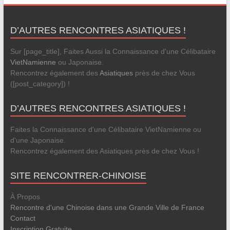
D’AUTRES RENCONTRES ASIATIQUES !
Sur [page_title], Faites Aussi la Connaissance d'une Célibataire
VietNamienne
ou Japonaise.
Rencontrez également des
Asiatiques
près de chez Vous
([post_category]) !
D’AUTRES RENCONTRES ASIATIQUES !
Faites la Connaissance d'une Célibataire VietNamienne ou
d'une Japonaise.
Rencontrez également des Asiatiques près de chez Vous !
SITE RENCONTRER-CHINOISE
À Propos
Rencontre d'une Chinoise dans une Grande Ville de France
Contact
Inscription Gratuite