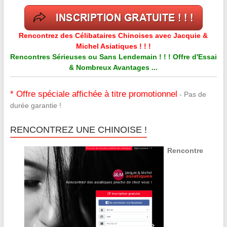
Rencontrez des Célibataires Chinoises avec Jacquie &
Michel Asiatiques ! ! !
Rencontres Sérieuses ou Sans Lendemain ! ! ! Offre d'Essai
& Nombreux Avantages ...
* Offre spéciale affichée à titre promotionnel
- Pas de
durée garantie !
RENCONTREZ UNE CHINOISE !
Rencontre