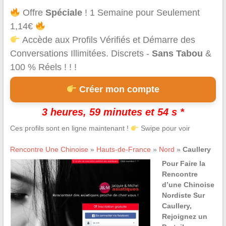
Offre
Spéciale
! 1 Semaine pour Seulement
1,14€
Accède aux Profils Vérifiés et Démarre des
Conversations Illimitées. Discrets -
Sans Tabou
&
100 % Réels ! ! !
Créer mon compte
3 heures, 59 minutes et 54 s *
Ces profils sont en ligne maintenant !
Swipe pour voir
Rencontre Une Chinoise
»
Hauts-de-France
»
Nord
»
Caullery
Pour Faire la
Rencontre
d’une Chinoise
Nordiste Sur
Caullery,
Rejoignez un