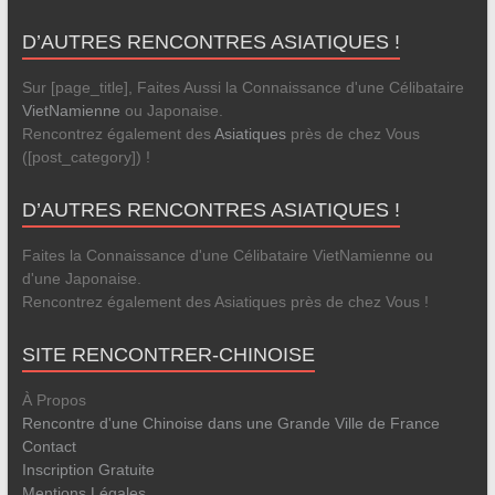
D’AUTRES RENCONTRES ASIATIQUES !
Sur [page_title], Faites Aussi la Connaissance d'une Célibataire
VietNamienne
ou Japonaise.
Rencontrez également des
Asiatiques
près de chez Vous
([post_category]) !
D’AUTRES RENCONTRES ASIATIQUES !
Faites la Connaissance d'une Célibataire VietNamienne ou
d'une Japonaise.
Rencontrez également des Asiatiques près de chez Vous !
SITE RENCONTRER-CHINOISE
À Propos
Rencontre d'une Chinoise dans une Grande Ville de France
Contact
Inscription Gratuite
Mentions Légales