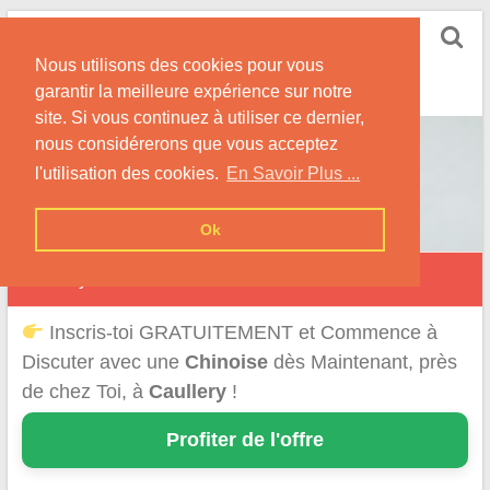
Skip
Rencontrer-Chinoise
to
Nos Conseils pour Rencontrer Une Femme
Nous utilisons des cookies pour vous
content
Originaire de Chine !
garantir la meilleure expérience sur notre
site. Si vous continuez à utiliser ce dernier,
nous considérerons que vous acceptez
l'utilisation des cookies.
En Savoir Plus ...
Ok
Caullery
Inscris-toi GRATUITEMENT et Commence à
Discuter avec une
Chinoise
dès Maintenant, près
de chez Toi, à
Caullery
!
Profiter de l'offre