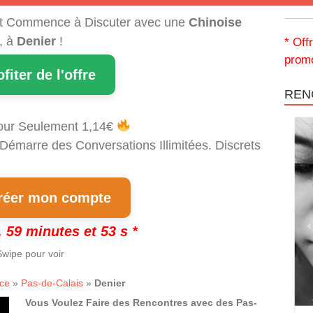
t Commence à Discuter avec une
Chinoise
, à
Denier
!
* Off
promo
ofiter de l'offre
REN
our Seulement 1,14€
 Démarre des Conversations Illimitées. Discrets
!
éer mon compte
 59 minutes et 53 s *
wipe pour voir
ce
»
Pas-de-Calais
»
Denier
Vous Voulez Faire des Rencontres avec des Pas-