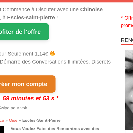
t Commence à Discuter avec une
Chinoise
, à
Escles-saint-pierre
!
* Off
promo
ofiter de l'offre
REN
our Seulement 1,14€
 Démarre des Conversations Illimitées. Discrets
!
éer mon compte
 59 minutes et 52 s *
wipe pour voir
ce
»
Oise
»
Escles-Saint-Pierre
Vous Voulez Faire des Rencontres avec des