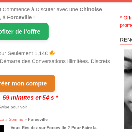
t Commence à Discuter avec une
Chinoise
, à
Forceville
!
* Off
promo
ofiter de l'offre
REN
our Seulement 1,14€
 Démarre des Conversations Illimitées. Discrets
!
éer mon compte
 59 minutes et 53 s *
wipe pour voir
ce
»
Somme
»
Forceville
Vous Résidez sur Forceville ? Pour Faire la