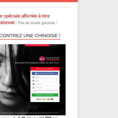
re spéciale affichée à titre
tionnel
- Pas de durée garantie !
CONTREZ UNE CHINOISE !