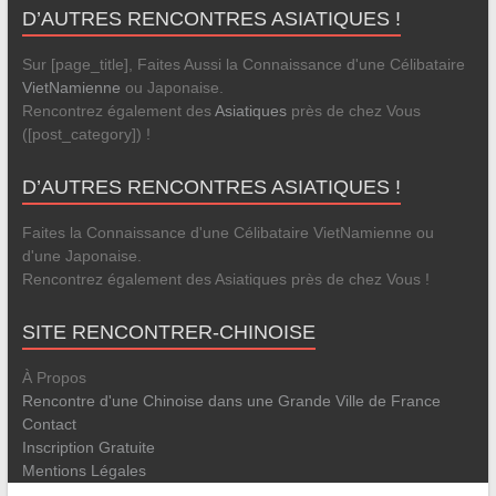
D’AUTRES RENCONTRES ASIATIQUES !
Sur [page_title], Faites Aussi la Connaissance d'une Célibataire
VietNamienne
ou Japonaise.
Rencontrez également des
Asiatiques
près de chez Vous
([post_category]) !
D’AUTRES RENCONTRES ASIATIQUES !
Faites la Connaissance d'une Célibataire VietNamienne ou
d'une Japonaise.
Rencontrez également des Asiatiques près de chez Vous !
SITE RENCONTRER-CHINOISE
À Propos
Rencontre d'une Chinoise dans une Grande Ville de France
Contact
Inscription Gratuite
Mentions Légales