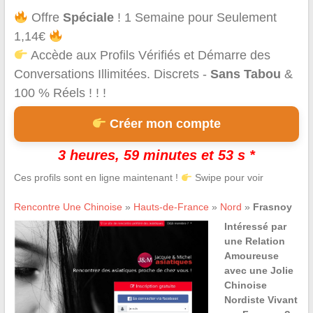
Offre
Spéciale
! 1 Semaine pour Seulement
1,14€
Accède aux Profils Vérifiés et Démarre des
Conversations Illimitées. Discrets -
Sans Tabou
&
100 % Réels ! ! !
Créer mon compte
3 heures, 59 minutes et 53 s *
Ces profils sont en ligne maintenant !
Swipe pour voir
Rencontre Une Chinoise
»
Hauts-de-France
»
Nord
»
Frasnoy
Intéressé par
une Relation
Amoureuse
avec une Jolie
Chinoise
Nordiste Vivant