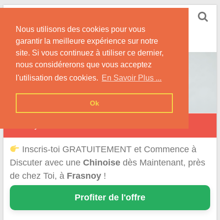
Skip
Rencontrer-Chinoise
to
Nos Conseils pour Rencontrer Une Femme
Nous utilisons des cookies pour vous
content
Originaire de Chine !
garantir la meilleure expérience sur notre
site. Si vous continuez à utiliser ce dernier,
nous considérerons que vous acceptez
l'utilisation des cookies.
En Savoir Plus ...
Ok
Frasnoy
Inscris-toi GRATUITEMENT et Commence à
Discuter avec une
Chinoise
dès Maintenant, près
de chez Toi, à
Frasnoy
!
Profiter de l'offre