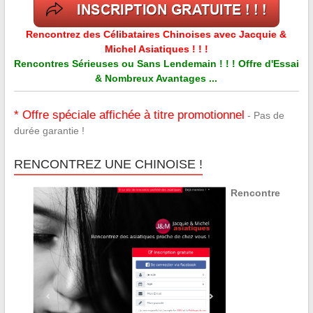
Rencontrez des Célibataires Chinoises avec Jacquie &
Michel Asiatiques ! ! !
Rencontres Sérieuses ou Sans Lendemain ! ! ! Offre d'Essai
& Nombreux Avantages ...
* Offre spéciale affichée à titre promotionnel
- Pas de
durée garantie !
RENCONTREZ UNE CHINOISE !
Rencontre