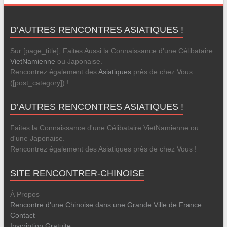
D’AUTRES RENCONTRES ASIATIQUES !
Sur [page_title], Faites Aussi la Connaissance d'une Célibataire
VietNamienne
ou Japonaise.
Rencontrez également des
Asiatiques
près de chez Vous
([post_category]) !
D’AUTRES RENCONTRES ASIATIQUES !
Faites la Connaissance d'une Célibataire VietNamienne ou
d'une Japonaise.
Rencontrez également des Asiatiques près de chez Vous !
SITE RENCONTRER-CHINOISE
À Propos
Rencontre d'une Chinoise dans une Grande Ville de France
Contact
Inscription Gratuite