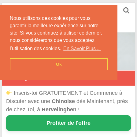
Skip
Rencontrer-Chinoise
to
Nos Conseils pour Rencontrer Une Femme
Nous utilisons des cookies pour vous
content
Originaire de Chine !
garantir la meilleure expérience sur notre
site. Si vous continuez à utiliser ce dernier,
nous considérerons que vous acceptez
l'utilisation des cookies.
En Savoir Plus ...
Ok
Hervelinghen
Inscris-toi GRATUITEMENT et Commence à
Discuter avec une
Chinoise
dès Maintenant, près
de chez Toi, à
Hervelinghen
!
Profiter de l'offre