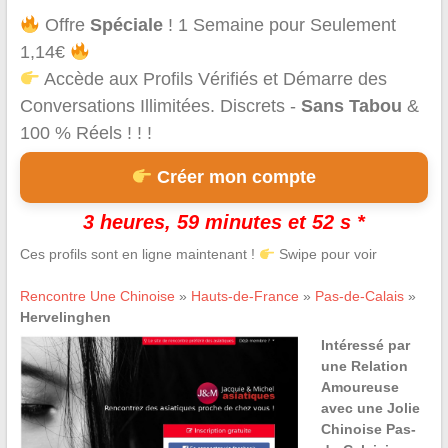
Offre
Spéciale
! 1 Semaine pour Seulement
1,14€
Accède aux Profils Vérifiés et Démarre des
Conversations Illimitées. Discrets -
Sans Tabou
&
100 % Réels ! ! !
Créer mon compte
3 heures, 59 minutes et 52 s *
Ces profils sont en ligne maintenant !
Swipe pour voir
Rencontre Une Chinoise
»
Hauts-de-France
»
Pas-de-Calais
»
Hervelinghen
Intéressé par
une Relation
Amoureuse
avec une Jolie
Chinoise Pas-