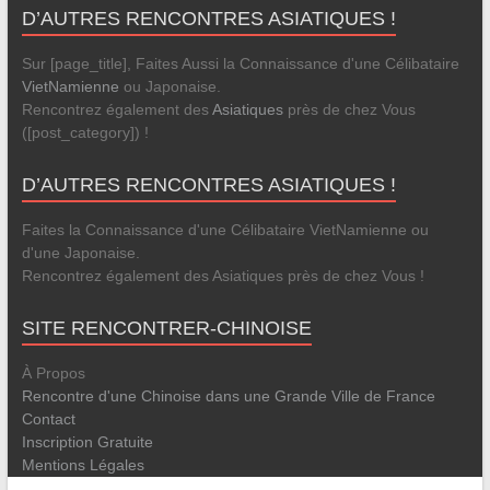
D’AUTRES RENCONTRES ASIATIQUES !
Sur [page_title], Faites Aussi la Connaissance d'une Célibataire
VietNamienne
ou Japonaise.
Rencontrez également des
Asiatiques
près de chez Vous
([post_category]) !
D’AUTRES RENCONTRES ASIATIQUES !
Faites la Connaissance d'une Célibataire VietNamienne ou
d'une Japonaise.
Rencontrez également des Asiatiques près de chez Vous !
SITE RENCONTRER-CHINOISE
À Propos
Rencontre d'une Chinoise dans une Grande Ville de France
Contact
Inscription Gratuite
Mentions Légales