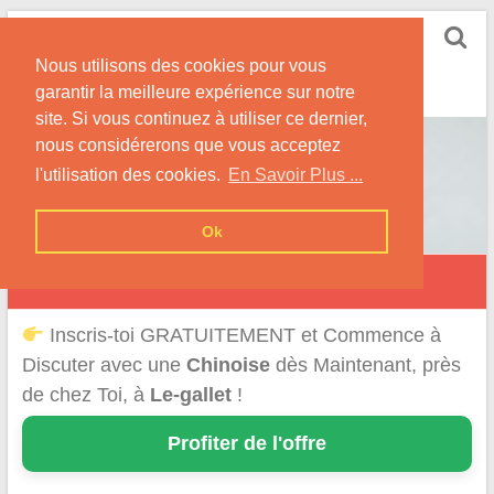
Skip
Rencontrer-Chinoise
to
Nos Conseils pour Rencontrer Une Femme
Nous utilisons des cookies pour vous
content
Originaire de Chine !
garantir la meilleure expérience sur notre
site. Si vous continuez à utiliser ce dernier,
nous considérerons que vous acceptez
l'utilisation des cookies.
En Savoir Plus ...
Ok
Le Gallet
Inscris-toi GRATUITEMENT et Commence à
Discuter avec une
Chinoise
dès Maintenant, près
de chez Toi, à
Le-gallet
!
Profiter de l'offre