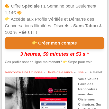
Offre
Spéciale
! 1 Semaine pour Seulement
1,14€
Accède aux Profils Vérifiés et Démarre des
Conversations Illimitées. Discrets -
Sans Tabou
&
100 % Réels ! ! !
Créer mon compte
3 heures, 59 minutes et 53 s *
Ces profils sont en ligne maintenant !
Swipe pour voir
Rencontre Une Chinoise
»
Hauts-de-France
»
Oise
»
Le Gallet
Vous Voulez
Faire des
Rencontres
avec des
Oisiennes
Chinoises Sur