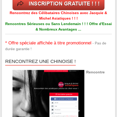
Rencontrez des Célibataires Chinoises avec Jacquie &
Michel Asiatiques ! ! !
Rencontres Sérieuses ou Sans Lendemain ! ! ! Offre d'Essai
& Nombreux Avantages ...
* Offre spéciale affichée à titre promotionnel
- Pas de
durée garantie !
RENCONTREZ UNE CHINOISE !
Rencontre