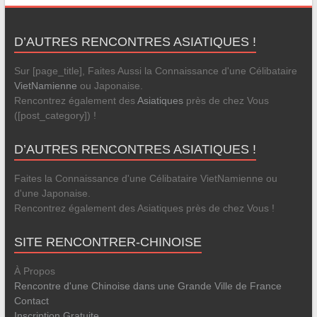
D’AUTRES RENCONTRES ASIATIQUES !
Sur [page_title], Faites Aussi la Connaissance d'une Célibataire
VietNamienne
ou Japonaise.
Rencontrez également des
Asiatiques
près de chez Vous
([post_category]) !
D’AUTRES RENCONTRES ASIATIQUES !
Faites la Connaissance d'une Célibataire VietNamienne ou
d'une Japonaise.
Rencontrez également des Asiatiques près de chez Vous !
SITE RENCONTRER-CHINOISE
À Propos
Rencontre d'une Chinoise dans une Grande Ville de France
Contact
Inscription Gratuite