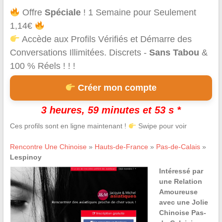
Offre
Spéciale
! 1 Semaine pour Seulement
1,14€
Accède aux Profils Vérifiés et Démarre des
Conversations Illimitées. Discrets -
Sans Tabou
&
100 % Réels ! ! !
Créer mon compte
3 heures, 59 minutes et 53 s *
Ces profils sont en ligne maintenant !
Swipe pour voir
Rencontre Une Chinoise
»
Hauts-de-France
»
Pas-de-Calais
»
Lespinoy
Intéressé par
une Relation
Amoureuse
avec une Jolie
Chinoise Pas-