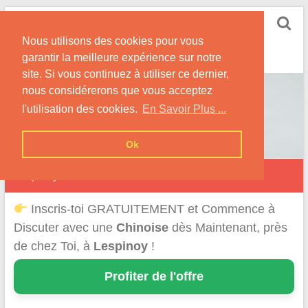
Skip
Rencontrer-Chinoise
to
Nos Conseils pour Rencontrer Une Femme
Nous utilisons des cookies pour vous
content
Originaire de Chine !
garantir la meilleure expérience sur notre
site. Si vous continuez à utiliser ce dernier,
nous considérerons que vous acceptez
l'utilisation des cookies.
En Savoir Plus ...
Ok
Lespinoy
Inscris-toi GRATUITEMENT et Commence à
Discuter avec une
Chinoise
dès Maintenant, près
de chez Toi, à
Lespinoy
!
Profiter de l'offre