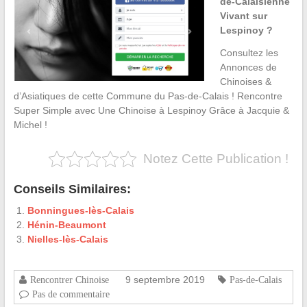
de-Calaisienne
Vivant sur
Lespinoy ?
Consultez les
Annonces de
Chinoises &
d’Asiatiques de cette Commune du Pas-de-Calais ! Rencontre
Super Simple avec Une Chinoise à Lespinoy Grâce à Jacquie &
Michel !
Notez Cette Publication !
Conseils Similaires:
Bonningues-lès-Calais
Hénin-Beaumont
Nielles-lès-Calais
9 septembre 2019
Rencontrer Chinoise
Pas-de-Calais
Pas de commentaire