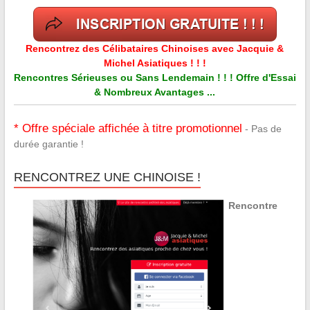
Rencontrez des Célibataires Chinoises avec Jacquie &
Michel Asiatiques ! ! !
Rencontres Sérieuses ou Sans Lendemain ! ! ! Offre d'Essai
& Nombreux Avantages ...
* Offre spéciale affichée à titre promotionnel
- Pas de
durée garantie !
RENCONTREZ UNE CHINOISE !
Rencontre