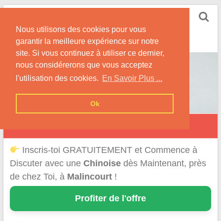
Skip
Rencontrer-Chinoise
to
Nos Conseils pour Rencontrer Une Femme
Nous utilisons des cookies pour vous
content
Originaire de Chine !
garantir la meilleure expérience sur notre
site. Si vous continuez à utiliser ce dernier,
nous considérerons que vous acceptez
l'utilisation des cookies.
En Savoir Plus ...
Ok
Malincourt
Inscris-toi GRATUITEMENT et Commence à
Discuter avec une
Chinoise
dès Maintenant, près
de chez Toi, à
Malincourt
!
Profiter de l'offre