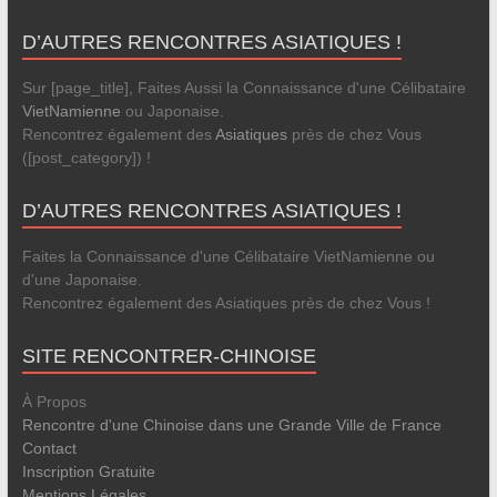
D’AUTRES RENCONTRES ASIATIQUES !
Sur [page_title], Faites Aussi la Connaissance d'une Célibataire
VietNamienne
ou Japonaise.
Rencontrez également des
Asiatiques
près de chez Vous
([post_category]) !
D’AUTRES RENCONTRES ASIATIQUES !
Faites la Connaissance d'une Célibataire VietNamienne ou
d'une Japonaise.
Rencontrez également des Asiatiques près de chez Vous !
SITE RENCONTRER-CHINOISE
À Propos
Rencontre d'une Chinoise dans une Grande Ville de France
Contact
Inscription Gratuite
Mentions Légales