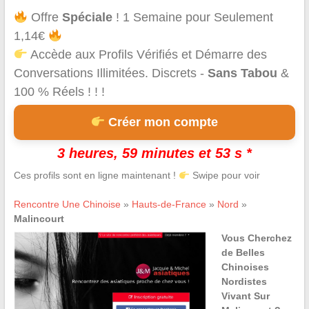
Offre
Spéciale
! 1 Semaine pour Seulement
1,14€
Accède aux Profils Vérifiés et Démarre des
Conversations Illimitées. Discrets -
Sans Tabou
&
100 % Réels ! ! !
Créer mon compte
3 heures, 59 minutes et 53 s *
Ces profils sont en ligne maintenant !
Swipe pour voir
Rencontre Une Chinoise
»
Hauts-de-France
»
Nord
»
Malincourt
Vous Cherchez
de Belles
Chinoises
Nordistes
Vivant Sur