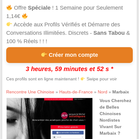
Offre
Spéciale
! 1 Semaine pour Seulement
1,14€
Accède aux Profils Vérifiés et Démarre des
Conversations Illimitées. Discrets -
Sans Tabou
&
100 % Réels ! ! !
Créer mon compte
3 heures, 59 minutes et 52 s *
Ces profils sont en ligne maintenant !
Swipe pour voir
Rencontre Une Chinoise
»
Hauts-de-France
»
Nord
»
Marbaix
Vous Cherchez
de Belles
Chinoises
Nordistes
Vivant Sur
Marbaix ?