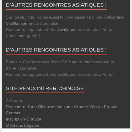
D’AUTRES RENCONTRES ASIATIQUES !
Sur [page_title], Faites Aussi la Connaissance d'une Célibataire
VietNamienne
ou Japonaise.
Rencontrez également des
Asiatiques
près de chez Vous
([post_category]) !
D’AUTRES RENCONTRES ASIATIQUES !
Faites la Connaissance d'une Célibataire VietNamienne ou
d'une Japonaise.
Rencontrez également des Asiatiques près de chez Vous !
SITE RENCONTRER-CHINOISE
À Propos
Rencontre d'une Chinoise dans une Grande Ville de France
Contact
Inscription Gratuite
Mentions Légales