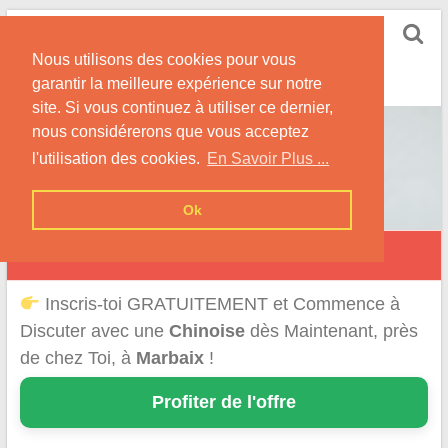
Skip
Rencontrer-Chinoise
to
Nos Conseils pour Rencontrer Une Femme
Nous utilisons des cookies pour vous
content
Originaire de Chine !
garantir la meilleure expérience sur notre
site. Si vous continuez à utiliser ce dernier,
nous considérerons que vous acceptez
l'utilisation des cookies.
En Savoir Plus ...
Ok
Marbaix
Inscris-toi GRATUITEMENT et Commence à
Discuter avec une
Chinoise
dès Maintenant, près
de chez Toi, à
Marbaix
!
Profiter de l'offre