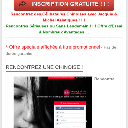
Rencontrez des Célibataires Chinoises avec Jacquie &
Michel Asiatiques ! ! !
Rencontres Sérieuses ou Sans Lendemain ! ! ! Offre d'Essai
& Nombreux Avantages ...
* Offre spéciale affichée à titre promotionnel
- Pas de
durée garantie !
RENCONTREZ UNE CHINOISE !
Rencontre