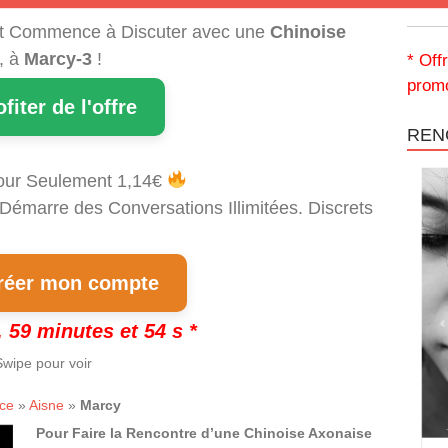
t Commence à Discuter avec une
Chinoise
, à
Marcy-3
!
* Off
promo
ofiter de l'offre
REN
our Seulement 1,14€
 Démarre des Conversations Illimitées. Discrets
!
éer mon compte
 59 minutes et 53 s *
wipe pour voir
ce
»
Aisne
»
Marcy
Pour Faire la Rencontre d’une Chinoise Axonaise