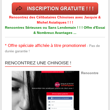
Rencontrez des Célibataires Chinoises avec Jacquie &
Michel Asiatiques ! ! !
Rencontres Sérieuses ou Sans Lendemain ! ! ! Offre d'Essai
& Nombreux Avantages ...
* Offre spéciale affichée à titre promotionnel
- Pas de
durée garantie !
RENCONTREZ UNE CHINOISE !
Rencontre