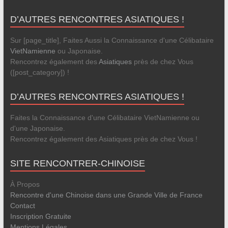
D’AUTRES RENCONTRES ASIATIQUES !
Sur [page_title], Faites Aussi la Connaissance d'une Célibataire
VietNamienne
ou Japonaise.
Rencontrez également des
Asiatiques
près de chez Vous
([post_category]) !
D’AUTRES RENCONTRES ASIATIQUES !
Faites la Connaissance d'une Célibataire VietNamienne ou
d'une Japonaise.
Rencontrez également des Asiatiques près de chez Vous !
SITE RENCONTRER-CHINOISE
À Propos
Rencontre d'une Chinoise dans une Grande Ville de France
Contact
Inscription Gratuite
Mentions Légales