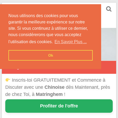
Skip
Rencontrer-Chinoise
to
Nos Conseils pour Rencontrer Une Femme
Nous utilisons des cookies pour vous
content
Originaire de Chine !
garantir la meilleure expérience sur notre
site. Si vous continuez à utiliser ce dernier,
nous considérerons que vous acceptez
l'utilisation des cookies.
En Savoir Plus ...
Ok
Matringhem
Inscris-toi GRATUITEMENT et Commence à
Discuter avec une
Chinoise
dès Maintenant, près
de chez Toi, à
Matringhem
!
Profiter de l'offre