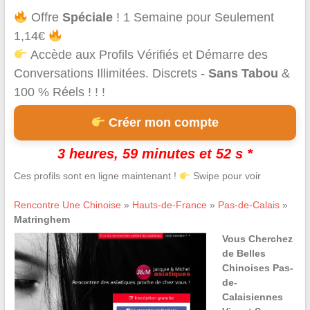
Offre
Spéciale
! 1 Semaine pour Seulement
1,14€
Accède aux Profils Vérifiés et Démarre des
Conversations Illimitées. Discrets -
Sans Tabou
&
100 % Réels ! ! !
Créer mon compte
3 heures, 59 minutes et 52 s *
Ces profils sont en ligne maintenant !
Swipe pour voir
Rencontre Une Chinoise
»
Hauts-de-France
»
Pas-de-Calais
»
Matringhem
Vous Cherchez
de Belles
Chinoises Pas-
de-
Calaisiennes