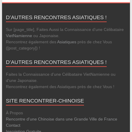
D’AUTRES RENCONTRES ASIATIQUES !
Sur [page_title], Faites Aussi la Connaissance d'une Célibataire
VietNamienne
ou Japonaise.
Rencontrez également des
Asiatiques
près de chez Vous
([post_category]) !
D’AUTRES RENCONTRES ASIATIQUES !
Faites la Connaissance d'une Célibataire VietNamienne ou
d'une Japonaise.
Rencontrez également des Asiatiques près de chez Vous !
SITE RENCONTRER-CHINOISE
À Propos
Rencontre d'une Chinoise dans une Grande Ville de France
Contact
Inscription Gratuite