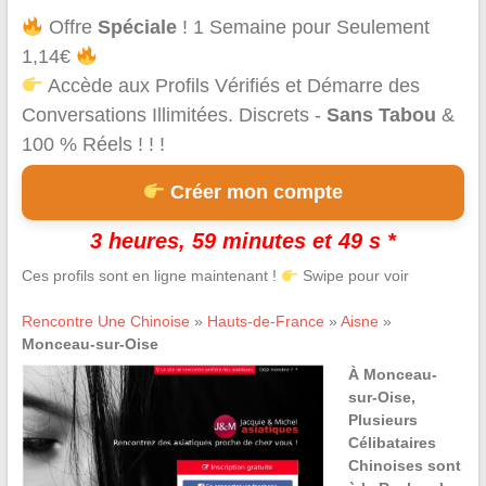
Offre
Spéciale
! 1 Semaine pour Seulement
1,14€
Accède aux Profils Vérifiés et Démarre des
Conversations Illimitées. Discrets -
Sans Tabou
&
100 % Réels ! ! !
Créer mon compte
3 heures, 59 minutes et 49 s *
Ces profils sont en ligne maintenant !
Swipe pour voir
Rencontre Une Chinoise
»
Hauts-de-France
»
Aisne
»
Monceau-sur-Oise
À Monceau-
sur-Oise,
Plusieurs
Célibataires
Chinoises sont