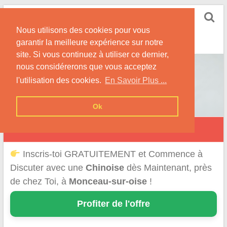
Skip
Rencontrer-Chinoise
to
Nos Conseils pour Rencontrer Une Femme
Nous utilisons des cookies pour vous
content
Originaire de Chine !
garantir la meilleure expérience sur notre
site. Si vous continuez à utiliser ce dernier,
nous considérerons que vous acceptez
l'utilisation des cookies.
En Savoir Plus ...
Ok
Monceau-sur-Oise
Inscris-toi GRATUITEMENT et Commence à
Discuter avec une
Chinoise
dès Maintenant, près
de chez Toi, à
Monceau-sur-oise
!
Profiter de l'offre