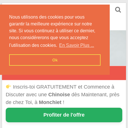
Skip
Rencontrer-Chinoise
to
Nos Conseils pour Rencontrer Une Femme
Nous utilisons des cookies pour vous
content
Originaire de Chine !
garantir la meilleure expérience sur notre
site. Si vous continuez à utiliser ce dernier,
nous considérerons que vous acceptez
l'utilisation des cookies.
En Savoir Plus ...
Ok
Monchiet
Inscris-toi GRATUITEMENT et Commence à
Discuter avec une
Chinoise
dès Maintenant, près
de chez Toi, à
Monchiet
!
Profiter de l'offre