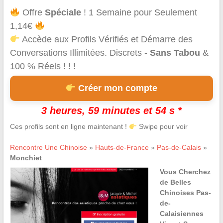
Offre
Spéciale
! 1 Semaine pour Seulement
1,14€
Accède aux Profils Vérifiés et Démarre des
Conversations Illimitées. Discrets -
Sans Tabou
&
100 % Réels ! ! !
Créer mon compte
3 heures, 59 minutes et 54 s *
Ces profils sont en ligne maintenant !
Swipe pour voir
Rencontre Une Chinoise
»
Hauts-de-France
»
Pas-de-Calais
»
Monchiet
Vous Cherchez
de Belles
Chinoises Pas-
de-
Calaisiennes