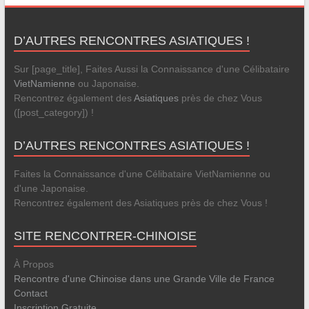
D’AUTRES RENCONTRES ASIATIQUES !
Sur [page_title], Faites Aussi la Connaissance d'une Célibataire
VietNamienne
ou Japonaise.
Rencontrez également des
Asiatiques
près de chez Vous
([post_category]) !
D’AUTRES RENCONTRES ASIATIQUES !
Faites la Connaissance d'une Célibataire VietNamienne ou
d'une Japonaise.
Rencontrez également des Asiatiques près de chez Vous !
SITE RENCONTRER-CHINOISE
À Propos
Rencontre d'une Chinoise dans une Grande Ville de France
Contact
Inscription Gratuite