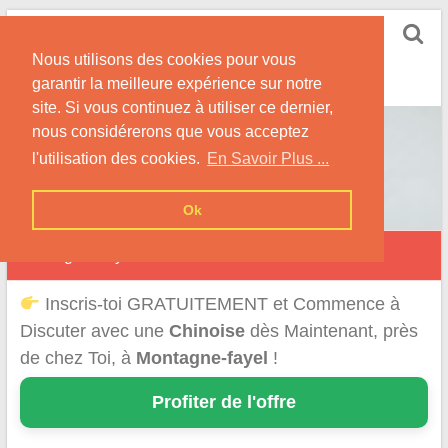
Skip
Rencontrer-Chinoise
to
Nos Conseils pour Rencontrer Une Femme
Nous utilisons des cookies pour vous
content
Originaire de Chine !
garantir la meilleure expérience sur notre
site. Si vous continuez à utiliser ce dernier,
nous considérerons que vous acceptez
l'utilisation des cookies.
En Savoir Plus ...
Ok
Montagne-Fayel
Inscris-toi GRATUITEMENT et Commence à
Discuter avec une
Chinoise
dès Maintenant, près
de chez Toi, à
Montagne-fayel
!
Profiter de l'offre