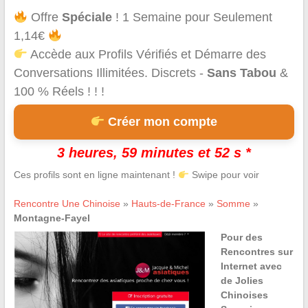
Offre
Spéciale
! 1 Semaine pour Seulement
1,14€
Accède aux Profils Vérifiés et Démarre des
Conversations Illimitées. Discrets -
Sans Tabou
&
100 % Réels ! ! !
Créer mon compte
3 heures, 59 minutes et 52 s *
Ces profils sont en ligne maintenant !
Swipe pour voir
Rencontre Une Chinoise
»
Hauts-de-France
»
Somme
»
Montagne-Fayel
Pour des
Rencontres sur
Internet avec
de Jolies
Chinoises