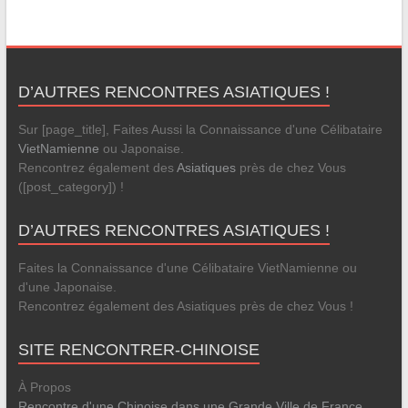
D’AUTRES RENCONTRES ASIATIQUES !
Sur [page_title], Faites Aussi la Connaissance d'une Célibataire
VietNamienne
ou Japonaise.
Rencontrez également des
Asiatiques
près de chez Vous
([post_category]) !
D’AUTRES RENCONTRES ASIATIQUES !
Faites la Connaissance d'une Célibataire VietNamienne ou
d'une Japonaise.
Rencontrez également des Asiatiques près de chez Vous !
SITE RENCONTRER-CHINOISE
À Propos
Rencontre d'une Chinoise dans une Grande Ville de France