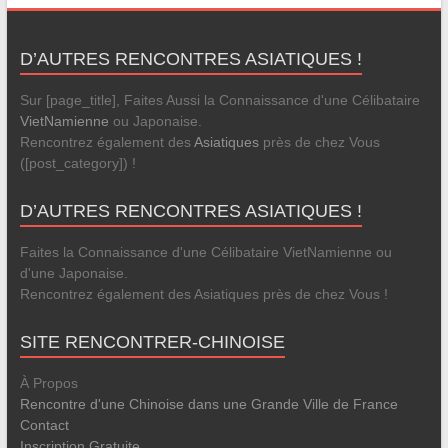
D’AUTRES RENCONTRES ASIATIQUES !
Sur [page_title], Faites Aussi la Connaissance d'une Célibataire
VietNamienne
ou Japonaise.
Rencontrez également des
Asiatiques
près de chez Vous
([post_category]) !
D’AUTRES RENCONTRES ASIATIQUES !
Faites la Connaissance d'une Célibataire VietNamienne ou
d'une Japonaise.
Rencontrez également des Asiatiques près de chez Vous !
SITE RENCONTRER-CHINOISE
À Propos
Rencontre d'une Chinoise dans une Grande Ville de France
Contact
Inscription Gratuite