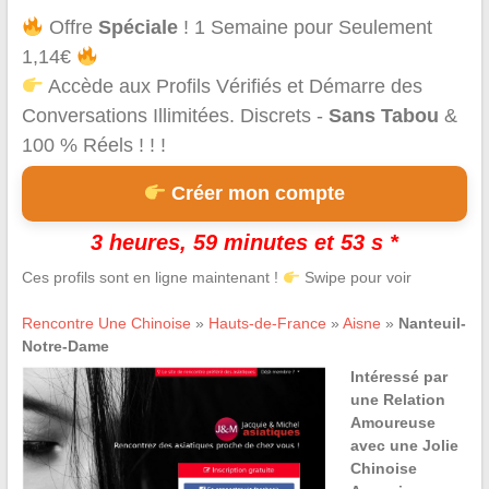
Offre
Spéciale
! 1 Semaine pour Seulement
1,14€
Accède aux Profils Vérifiés et Démarre des
Conversations Illimitées. Discrets -
Sans Tabou
&
100 % Réels ! ! !
Créer mon compte
3 heures, 59 minutes et 53 s *
Ces profils sont en ligne maintenant !
Swipe pour voir
Rencontre Une Chinoise
»
Hauts-de-France
»
Aisne
»
Nanteuil-
Notre-Dame
Intéressé par
une Relation
Amoureuse
avec une Jolie
Chinoise