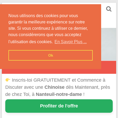
Skip
Rencontrer-Chinoise
to
Nos Conseils pour Rencontrer Une Femme
Nous utilisons des cookies pour vous
content
Originaire de Chine !
garantir la meilleure expérience sur notre
site. Si vous continuez à utiliser ce dernier,
nous considérerons que vous acceptez
l'utilisation des cookies.
En Savoir Plus ...
Ok
Nanteuil-Notre-Dame
Inscris-toi GRATUITEMENT et Commence à
Discuter avec une
Chinoise
dès Maintenant, près
de chez Toi, à
Nanteuil-notre-dame
!
Profiter de l'offre