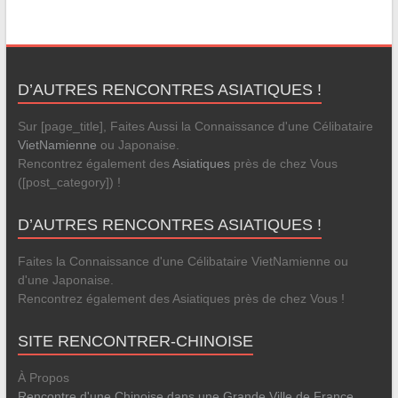
D’AUTRES RENCONTRES ASIATIQUES !
Sur [page_title], Faites Aussi la Connaissance d'une Célibataire
VietNamienne
ou Japonaise.
Rencontrez également des
Asiatiques
près de chez Vous
([post_category]) !
D’AUTRES RENCONTRES ASIATIQUES !
Faites la Connaissance d'une Célibataire VietNamienne ou
d'une Japonaise.
Rencontrez également des Asiatiques près de chez Vous !
SITE RENCONTRER-CHINOISE
À Propos
Rencontre d'une Chinoise dans une Grande Ville de France