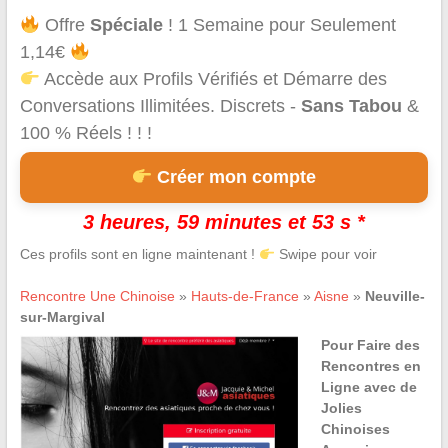
Offre
Spéciale
! 1 Semaine pour Seulement
1,14€
Accède aux Profils Vérifiés et Démarre des
Conversations Illimitées. Discrets -
Sans Tabou
&
100 % Réels ! ! !
Créer mon compte
3 heures, 59 minutes et 53 s *
Ces profils sont en ligne maintenant !
Swipe pour voir
Rencontre Une Chinoise
»
Hauts-de-France
»
Aisne
»
Neuville-
sur-Margival
Pour Faire des
Rencontres en
Ligne avec de
Jolies
Chinoises