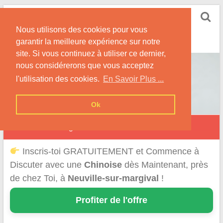
Skip
Rencontrer-Chinoise
to
Nos Conseils pour Rencontrer Une Femme
Nous utilisons des cookies pour vous
content
Originaire de Chine !
garantir la meilleure expérience sur notre
site. Si vous continuez à utiliser ce dernier,
nous considérerons que vous acceptez
l'utilisation des cookies.
En Savoir Plus ...
Ok
Neuville-sur-Margival
Inscris-toi GRATUITEMENT et Commence à
Discuter avec une
Chinoise
dès Maintenant, près
de chez Toi, à
Neuville-sur-margival
!
Profiter de l'offre