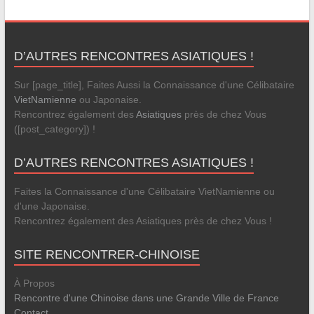
D’AUTRES RENCONTRES ASIATIQUES !
Sur [page_title], Faites Aussi la Connaissance d'une Célibataire
VietNamienne
ou Japonaise.
Rencontrez également des
Asiatiques
près de chez Vous
([post_category]) !
D’AUTRES RENCONTRES ASIATIQUES !
Faites la Connaissance d'une Célibataire VietNamienne ou
d'une Japonaise.
Rencontrez également des Asiatiques près de chez Vous !
SITE RENCONTRER-CHINOISE
À Propos
Rencontre d'une Chinoise dans une Grande Ville de France
Contact