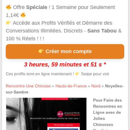
Offre
Spéciale
! 1 Semaine pour Seulement
1,14€
Accède aux Profils Vérifiés et Démarre des
Conversations Illimitées. Discrets -
Sans Tabou
&
100 % Réels ! ! !
Créer mon compte
3 heures, 59 minutes et 51 s *
Ces profils sont en ligne maintenant !
Swipe pour voir
Rencontre Une Chinoise
»
Hauts-de-France
»
Nord
»
Noyelles-
sur-Sambre
Pour Faire des
Rencontres en
Ligne avec de
Jolies
Chinoises