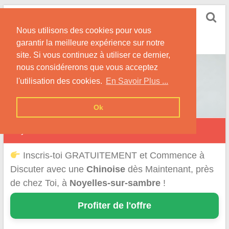
Skip
Rencontrer-Chinoise
to
Nos Conseils pour Rencontrer Une Femme
Nous utilisons des cookies pour vous
content
Originaire de Chine !
garantir la meilleure expérience sur notre
site. Si vous continuez à utiliser ce dernier,
nous considérerons que vous acceptez
l'utilisation des cookies.
En Savoir Plus ...
Ok
Noyelles-sur-Sambre
Inscris-toi GRATUITEMENT et Commence à
Discuter avec une
Chinoise
dès Maintenant, près
de chez Toi, à
Noyelles-sur-sambre
!
Profiter de l'offre