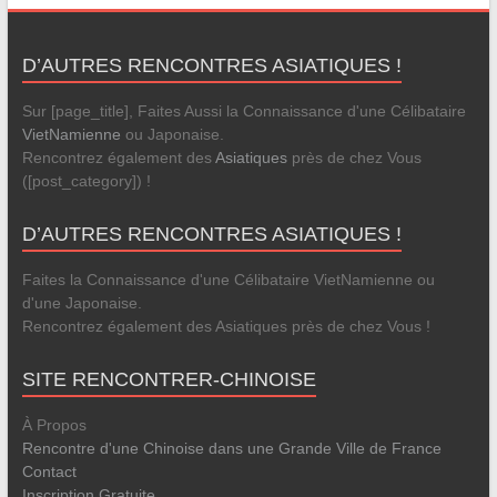
D’AUTRES RENCONTRES ASIATIQUES !
Sur [page_title], Faites Aussi la Connaissance d'une Célibataire
VietNamienne
ou Japonaise.
Rencontrez également des
Asiatiques
près de chez Vous
([post_category]) !
D’AUTRES RENCONTRES ASIATIQUES !
Faites la Connaissance d'une Célibataire VietNamienne ou
d'une Japonaise.
Rencontrez également des Asiatiques près de chez Vous !
SITE RENCONTRER-CHINOISE
À Propos
Rencontre d'une Chinoise dans une Grande Ville de France
Contact
Inscription Gratuite