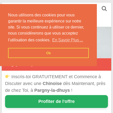
Skip
Rencontrer-Chinoise
to
Nos Conseils pour Rencontrer Une Femme
Nous utilisons des cookies pour vous
content
Originaire de Chine !
garantir la meilleure expérience sur notre
site. Si vous continuez à utiliser ce dernier,
nous considérerons que vous acceptez
l'utilisation des cookies.
En Savoir Plus ...
Ok
Pargny-la-Dhuys
Inscris-toi GRATUITEMENT et Commence à
Discuter avec une
Chinoise
dès Maintenant, près
de chez Toi, à
Pargny-la-dhuys
!
Profiter de l'offre