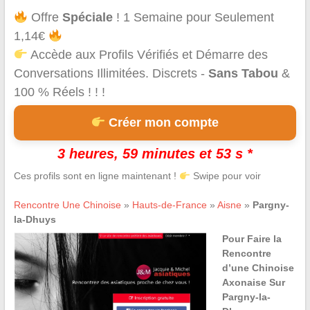
Offre
Spéciale
! 1 Semaine pour Seulement
1,14€
Accède aux Profils Vérifiés et Démarre des
Conversations Illimitées. Discrets -
Sans Tabou
&
100 % Réels ! ! !
Créer mon compte
3 heures, 59 minutes et 53 s *
Ces profils sont en ligne maintenant !
Swipe pour voir
Rencontre Une Chinoise
»
Hauts-de-France
»
Aisne
»
Pargny-
la-Dhuys
Pour Faire la
Rencontre
d’une Chinoise
Axonaise Sur
Pargny-la-