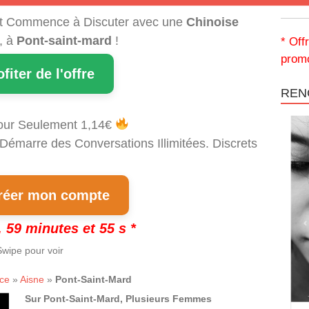
t Commence à Discuter avec une
Chinoise
, à
Pont-saint-mard
!
* Off
promo
ofiter de l'offre
REN
our Seulement 1,14€
 Démarre des Conversations Illimitées. Discrets
!
éer mon compte
 59 minutes et 54 s *
wipe pour voir
ce
»
Aisne
»
Pont-Saint-Mard
Sur Pont-Saint-Mard, Plusieurs Femmes