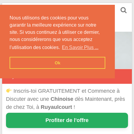
Skip
Rencontrer-Chinoise
to
Nos Conseils pour Rencontrer Une Femme
Nous utilisons des cookies pour vous
content
Originaire de Chine !
garantir la meilleure expérience sur notre
site. Si vous continuez à utiliser ce dernier,
nous considérerons que vous acceptez
l'utilisation des cookies.
En Savoir Plus ...
Ok
Ruyaulcourt
Inscris-toi GRATUITEMENT et Commence à
Discuter avec une
Chinoise
dès Maintenant, près
de chez Toi, à
Ruyaulcourt
!
Profiter de l'offre