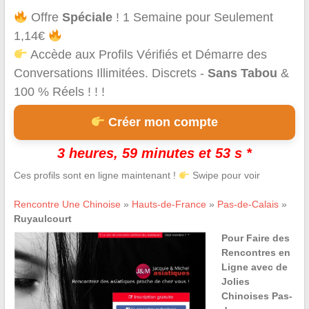
Offre
Spéciale
! 1 Semaine pour Seulement
1,14€
Accède aux Profils Vérifiés et Démarre des
Conversations Illimitées. Discrets -
Sans Tabou
&
100 % Réels ! ! !
Créer mon compte
3 heures, 59 minutes et 53 s *
Ces profils sont en ligne maintenant !
Swipe pour voir
Rencontre Une Chinoise
»
Hauts-de-France
»
Pas-de-Calais
»
Ruyaulcourt
Pour Faire des
Rencontres en
Ligne avec de
Jolies
Chinoises Pas-