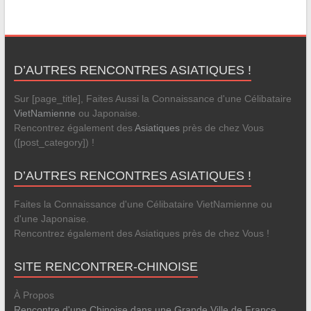
D’AUTRES RENCONTRES ASIATIQUES !
Sur [page_title], Faites Aussi la Connaissance d'une Célibataire
VietNamienne
ou Japonaise.
Rencontrez également des
Asiatiques
près de chez Vous
([post_category]) !
D’AUTRES RENCONTRES ASIATIQUES !
Faites la Connaissance d'une Célibataire VietNamienne ou
d'une Japonaise.
Rencontrez également des Asiatiques près de chez Vous !
SITE RENCONTRER-CHINOISE
À Propos
Rencontre d'une Chinoise dans une Grande Ville de France