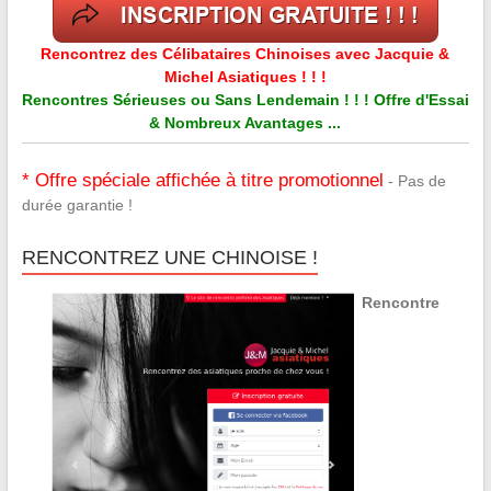
Rencontrez des Célibataires Chinoises avec Jacquie &
Michel Asiatiques ! ! !
Rencontres Sérieuses ou Sans Lendemain ! ! ! Offre d'Essai
& Nombreux Avantages ...
* Offre spéciale affichée à titre promotionnel
- Pas de
durée garantie !
RENCONTREZ UNE CHINOISE !
Rencontre