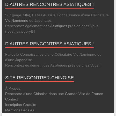
D’AUTRES RENCONTRES ASIATIQUES !
Sur [page_title], Faites Aussi la Connaissance d'une Célibataire
VietNamienne
ou Japonaise.
Rencontrez également des
Asiatiques
près de chez Vous
([post_category]) !
D’AUTRES RENCONTRES ASIATIQUES !
Faites la Connaissance d'une Célibataire VietNamienne ou
d'une Japonaise.
Rencontrez également des Asiatiques près de chez Vous !
SITE RENCONTRER-CHINOISE
À Propos
Rencontre d'une Chinoise dans une Grande Ville de France
Contact
Inscription Gratuite
Mentions Légales