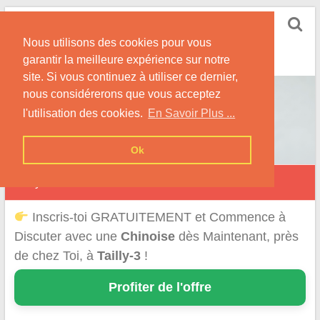
Skip
Rencontrer-Chinoise
to
Nos Conseils pour Rencontrer Une Femme
Nous utilisons des cookies pour vous
content
Originaire de Chine !
garantir la meilleure expérience sur notre
site. Si vous continuez à utiliser ce dernier,
nous considérerons que vous acceptez
l'utilisation des cookies.
En Savoir Plus ...
Ok
Tailly
Inscris-toi GRATUITEMENT et Commence à
Discuter avec une
Chinoise
dès Maintenant, près
de chez Toi, à
Tailly-3
!
Profiter de l'offre