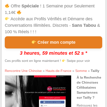
Offre
Spéciale
! 1 Semaine pour Seulement
1,14€
Accède aux Profils Vérifiés et Démarre des
Conversations Illimitées. Discrets -
Sans Tabou
&
100 % Réels ! ! !
Créer mon compte
3 heures, 59 minutes et 52 s *
Ces profils sont en ligne maintenant !
Swipe pour voir
Rencontre Une Chinoise
»
Hauts-de-France
»
Somme
»
Tailly
À la Recherche
de Chinoises
Célibataires
Samariennes
sur Tailly ?
Retrouvez les