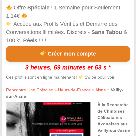
Offre
Spéciale
! 1 Semaine pour Seulement
1,14€
Accède aux Profils Vérifiés et Démarre des
Conversations Illimitées. Discrets -
Sans Tabou
&
100 % Réels ! ! !
Créer mon compte
3 heures, 59 minutes et 53 s *
Ces profils sont en ligne maintenant !
Swipe pour voir
Rencontre Une Chinoise
»
Hauts-de-France
»
Aisne
»
Vailly-
sur-Aisne
À la Recherche
de Chinoises
Célibataires
Axonaises sur
Vailly-sur-Aisne