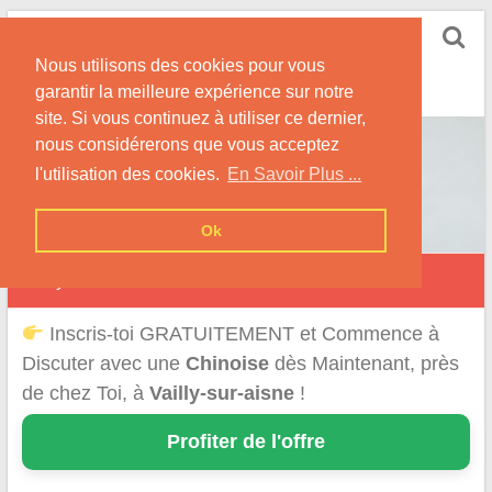
Skip
Rencontrer-Chinoise
to
Nos Conseils pour Rencontrer Une Femme
Nous utilisons des cookies pour vous
content
Originaire de Chine !
garantir la meilleure expérience sur notre
site. Si vous continuez à utiliser ce dernier,
nous considérerons que vous acceptez
l'utilisation des cookies.
En Savoir Plus ...
Ok
Vailly-sur-Aisne
Inscris-toi GRATUITEMENT et Commence à
Discuter avec une
Chinoise
dès Maintenant, près
de chez Toi, à
Vailly-sur-aisne
!
Profiter de l'offre