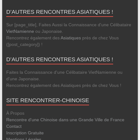
D’AUTRES RENCONTRES ASIATIQUES !
Sur [page_title], Faites Aussi la Connaissance d'une Célibataire
VietNamienne
ou Japonaise.
Rencontrez également des
Asiatiques
près de chez Vous
([post_category]) !
D’AUTRES RENCONTRES ASIATIQUES !
Faites la Connaissance d'une Célibataire VietNamienne ou
d'une Japonaise.
Rencontrez également des Asiatiques près de chez Vous !
SITE RENCONTRER-CHINOISE
À Propos
Rencontre d'une Chinoise dans une Grande Ville de France
Contact
Inscription Gratuite
Mentions Légales