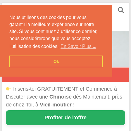
Skip
Rencontrer-Chinoise
to
Nos Conseils pour Rencontrer Une Femme
Nous utilisons des cookies pour vous
content
Originaire de Chine !
garantir la meilleure expérience sur notre
site. Si vous continuez à utiliser ce dernier,
nous considérerons que vous acceptez
l'utilisation des cookies.
En Savoir Plus ...
Ok
Vieil-Moutier
Inscris-toi GRATUITEMENT et Commence à
Discuter avec une
Chinoise
dès Maintenant, près
de chez Toi, à
Vieil-moutier
!
Profiter de l'offre