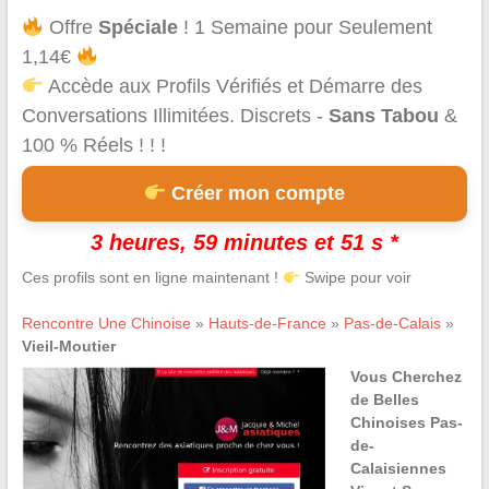
Offre
Spéciale
! 1 Semaine pour Seulement
1,14€
Accède aux Profils Vérifiés et Démarre des
Conversations Illimitées. Discrets -
Sans Tabou
&
100 % Réels ! ! !
Créer mon compte
3 heures, 59 minutes et 51 s *
Ces profils sont en ligne maintenant !
Swipe pour voir
Rencontre Une Chinoise
»
Hauts-de-France
»
Pas-de-Calais
»
Vieil-Moutier
Vous Cherchez
de Belles
Chinoises Pas-
de-
Calaisiennes