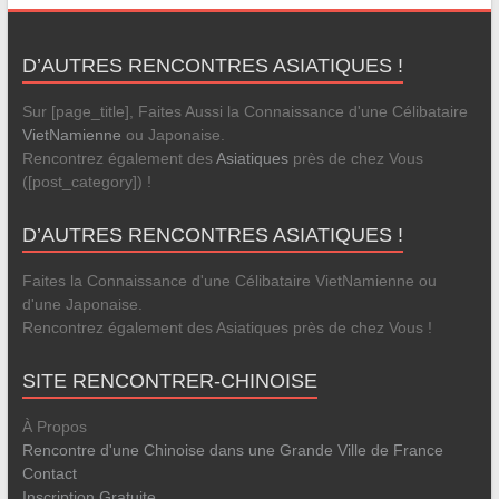
D’AUTRES RENCONTRES ASIATIQUES !
Sur [page_title], Faites Aussi la Connaissance d'une Célibataire
VietNamienne
ou Japonaise.
Rencontrez également des
Asiatiques
près de chez Vous
([post_category]) !
D’AUTRES RENCONTRES ASIATIQUES !
Faites la Connaissance d'une Célibataire VietNamienne ou
d'une Japonaise.
Rencontrez également des Asiatiques près de chez Vous !
SITE RENCONTRER-CHINOISE
À Propos
Rencontre d'une Chinoise dans une Grande Ville de France
Contact
Inscription Gratuite