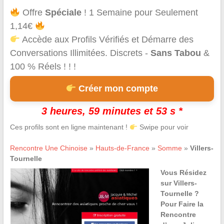
Offre
Spéciale
! 1 Semaine pour Seulement
1,14€
Accède aux Profils Vérifiés et Démarre des
Conversations Illimitées. Discrets -
Sans Tabou
&
100 % Réels ! ! !
Créer mon compte
3 heures, 59 minutes et 53 s *
Ces profils sont en ligne maintenant !
Swipe pour voir
Rencontre Une Chinoise
»
Hauts-de-France
»
Somme
»
Villers-
Tournelle
Vous Résidez
sur Villers-
Tournelle ?
Pour Faire la
Rencontre