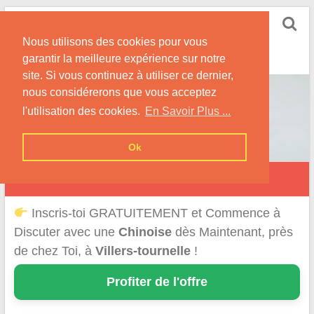
Skip
Rencontrer-Chinoise
to
Nos Conseils pour Rencontrer Une Femme
Nous utilisons des cookies pour vous
content
Originaire de Chine !
garantir la meilleure expérience sur notre
site. Si vous continuez à utiliser ce dernier,
nous considérerons que vous acceptez
l'utilisation des cookies.
En Savoir Plus ...
Ok
Villers-Tournelle
Inscris-toi GRATUITEMENT et Commence à
Discuter avec une
Chinoise
dès Maintenant, près
de chez Toi, à
Villers-tournelle
!
Profiter de l'offre