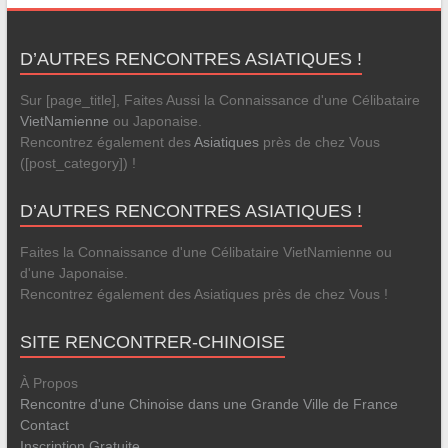
D’AUTRES RENCONTRES ASIATIQUES !
Sur [page_title], Faites Aussi la Connaissance d'une Célibataire
VietNamienne
ou Japonaise.
Rencontrez également des
Asiatiques
près de chez Vous
([post_category]) !
D’AUTRES RENCONTRES ASIATIQUES !
Faites la Connaissance d'une Célibataire VietNamienne ou
d'une Japonaise.
Rencontrez également des Asiatiques près de chez Vous !
SITE RENCONTRER-CHINOISE
À Propos
Rencontre d'une Chinoise dans une Grande Ville de France
Contact
Inscription Gratuite