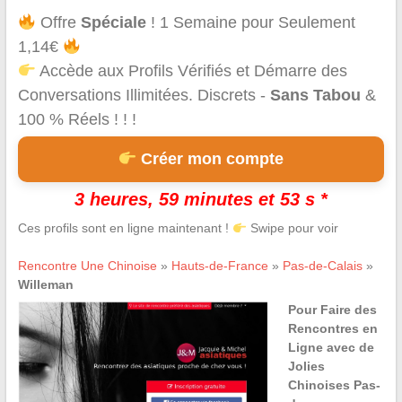
Offre
Spéciale
! 1 Semaine pour Seulement
1,14€
Accède aux Profils Vérifiés et Démarre des
Conversations Illimitées. Discrets -
Sans Tabou
&
100 % Réels ! ! !
Créer mon compte
3 heures, 59 minutes et 53 s *
Ces profils sont en ligne maintenant !
Swipe pour voir
Rencontre Une Chinoise
»
Hauts-de-France
»
Pas-de-Calais
»
Willeman
Pour Faire des
Rencontres en
Ligne avec de
Jolies
Chinoises Pas-