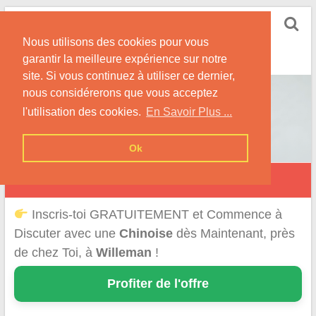
Skip
Rencontrer-Chinoise
to
Nos Conseils pour Rencontrer Une Femme
Nous utilisons des cookies pour vous
content
Originaire de Chine !
garantir la meilleure expérience sur notre
site. Si vous continuez à utiliser ce dernier,
nous considérerons que vous acceptez
l'utilisation des cookies.
En Savoir Plus ...
Ok
Willeman
Inscris-toi GRATUITEMENT et Commence à
Discuter avec une
Chinoise
dès Maintenant, près
de chez Toi, à
Willeman
!
Profiter de l'offre