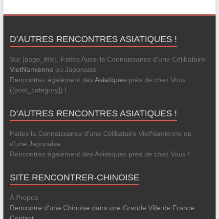
D’AUTRES RENCONTRES ASIATIQUES !
Sur [page_title], Faites Aussi la Connaissance d'une Célibataire
VietNamienne
ou Japonaise.
Rencontrez également des
Asiatiques
près de chez Vous
([post_category]) !
D’AUTRES RENCONTRES ASIATIQUES !
Faites la Connaissance d'une Célibataire VietNamienne ou
d'une Japonaise.
Rencontrez également des Asiatiques près de chez Vous !
SITE RENCONTRER-CHINOISE
À Propos
Rencontre d'une Chinoise dans une Grande Ville de France
Contact