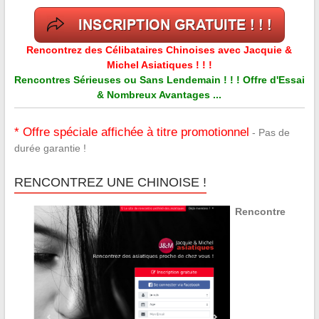
Rencontrez des Célibataires Chinoises avec Jacquie &
Michel Asiatiques ! ! !
Rencontres Sérieuses ou Sans Lendemain ! ! ! Offre d'Essai
& Nombreux Avantages ...
* Offre spéciale affichée à titre promotionnel
- Pas de
durée garantie !
RENCONTREZ UNE CHINOISE !
Rencontre