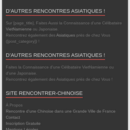
D’AUTRES RENCONTRES ASIATIQUES !
Sur [page_title], Faites Aussi la Connaissance d'une Célibataire
VietNamienne
ou Japonaise.
Rencontrez également des
Asiatiques
près de chez Vous
([post_category]) !
D’AUTRES RENCONTRES ASIATIQUES !
Faites la Connaissance d'une Célibataire VietNamienne ou
d'une Japonaise.
Rencontrez également des Asiatiques près de chez Vous !
SITE RENCONTRER-CHINOISE
À Propos
Rencontre d'une Chinoise dans une Grande Ville de France
Contact
Inscription Gratuite
Mentions Légales