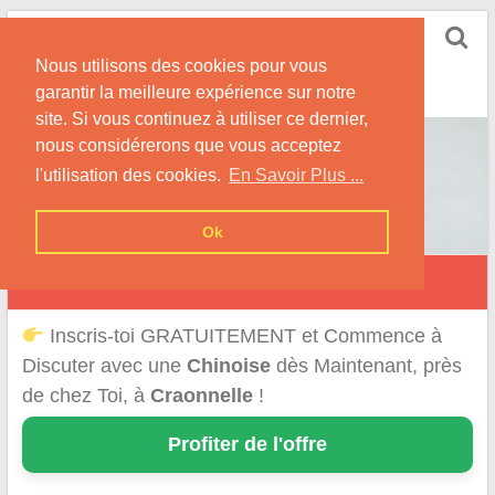
Skip
Rencontrer-Chinoise
to
Nos Conseils pour Rencontrer Une Femme
Nous utilisons des cookies pour vous
content
Originaire de Chine !
garantir la meilleure expérience sur notre
site. Si vous continuez à utiliser ce dernier,
nous considérerons que vous acceptez
l'utilisation des cookies.
En Savoir Plus ...
Ok
Craonnelle
Inscris-toi GRATUITEMENT et Commence à
Discuter avec une
Chinoise
dès Maintenant, près
de chez Toi, à
Craonnelle
!
Profiter de l'offre