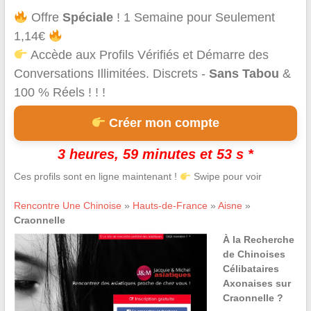
Offre
Spéciale
! 1 Semaine pour Seulement
1,14€
Accède aux Profils Vérifiés et Démarre des
Conversations Illimitées. Discrets -
Sans Tabou
&
100 % Réels ! ! !
Créer mon compte
3 heures, 59 minutes et 53 s *
Ces profils sont en ligne maintenant !
Swipe pour voir
Rencontre Une Chinoise
»
Hauts-de-France
»
Aisne
»
Craonnelle
À la Recherche
de Chinoises
Célibataires
Axonaises sur
Craonnelle ?